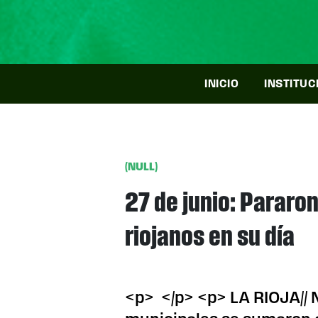
INICIO
INSTITUC
(NULL)
27 de junio: Pararon
riojanos en su día
<p> </p> <p> LA RIOJA// N