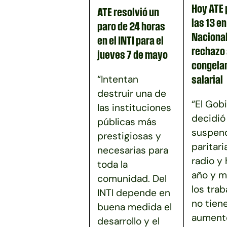
Hoy ATE 
ATE resolvió un
las 13 e
paro de 24 horas
Nacional
en el INTI para el
rechazo 
jueves 7 de mayo
congela
“Intentan
salarial
destruir una de
“El Gob
las instituciones
decidió
públicas más
suspend
prestigiosas y
paritari
necesarias para
radio y
toda la
año y m
comunidad. Del
los tra
INTI depende en
no tien
buena medida el
aumento
desarrollo y el