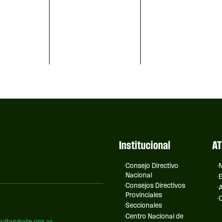
Institucional
AT
Consejo Directivo
N
Nacional
E
Consejos Directivos
A
Provinciales
C
Seccionales
Centro Nacional de
ultas@ate.org.ar