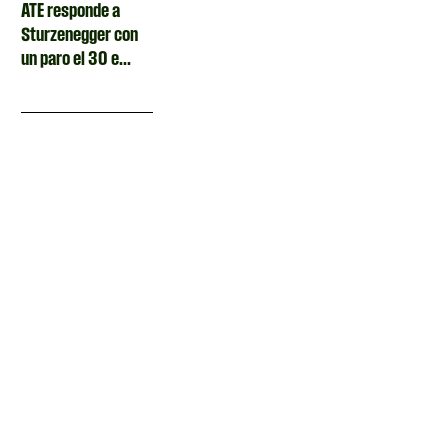
ATE responde a
Sturzenegger con
un paro el 30 e...