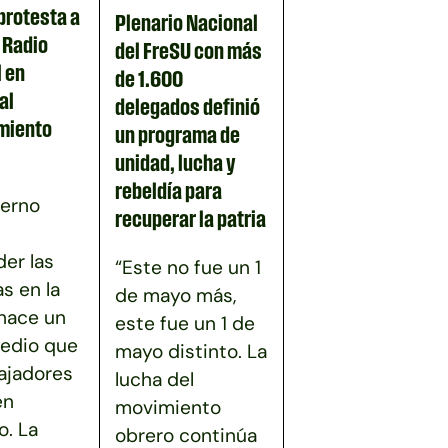
protesta a
Plenario Nacional
n Radio
del FreSU con más
 en
de 1.600
al
delegados definió
miento
un programa de
unidad, lucha y
rebeldía para
ierno
recuperar la patria
er las
“Este no fue un 1
as en la
de mayo más,
 hace un
este fue un 1 de
edio que
mayo distinto. La
bajadores
lucha del
en
movimiento
. La
obrero continúa