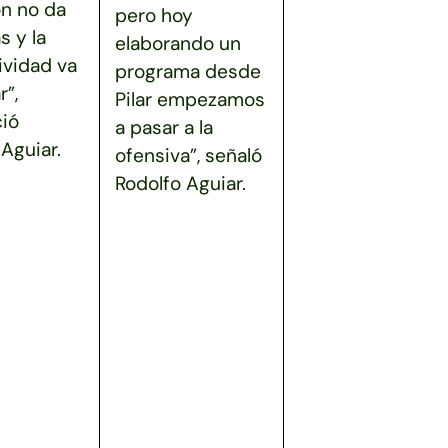
ón no da
pero hoy
s y la
elaborando un
ividad va
programa desde
r”,
Pilar empezamos
ió
a pasar a la
Aguiar.
ofensiva”, señaló
Rodolfo Aguiar.