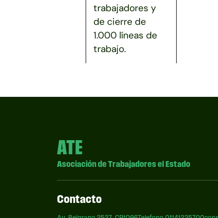
trabajadores y
de cierre de
1.000 líneas de
trabajo.
ATE
Asociación de Trabajadores el Estado
Contacto
Av. Belgrano 2527, CP1096
Telefono 01141225700
cons