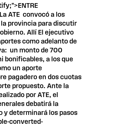
stify;">ENTRE
La ATE convocó a los
la provincia para discutir
obierno. Allí El ejecutivo
aportes como adelanto de
tiva: un monto de 700
 bonificables, a los que
omo un aporte
bre pagadero en dos cuotas
orte propuesto. Ante la
ealizado por ATE, el
enerales debatirá la
o y determinará los pasos
ple-converted-