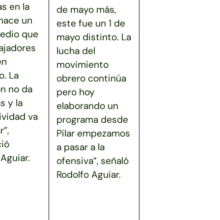
as en la
de mayo más,
 hace un
este fue un 1 de
edio que
mayo distinto. La
bajadores
lucha del
en
movimiento
. La
obrero continúa
ón no da
pero hoy
s y la
elaborando un
ividad va
programa desde
r”,
Pilar empezamos
ió
a pasar a la
Aguiar.
ofensiva”, señaló
Rodolfo Aguiar.