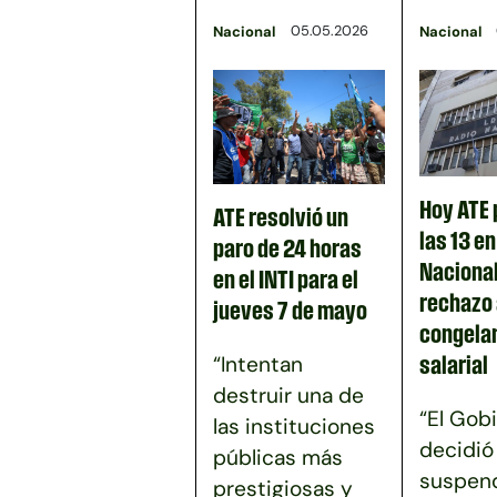
05.05.2026
Nacional
Nacional
Hoy ATE 
ATE resolvió un
las 13 e
paro de 24 horas
Nacional
en el INTI para el
rechazo 
jueves 7 de mayo
congela
“Intentan
salarial
destruir una de
“El Gob
las instituciones
decidió
públicas más
suspend
prestigiosas y