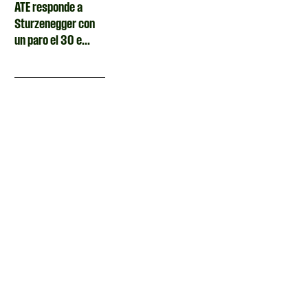
ATE responde a
Sturzenegger con
un paro el 30 e...