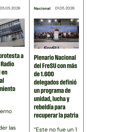
05.05.2026
01.05.2026
Nacional
protesta a
Plenario Nacional
n Radio
del FreSU con más
 en
de 1.600
al
delegados definió
miento
un programa de
unidad, lucha y
rebeldía para
ierno
recuperar la patria
er las
“Este no fue un 1