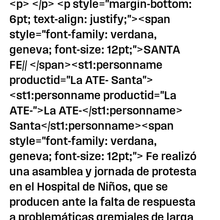
<p> </p> <p style="margin-bottom:
6pt; text-align: justify;"><span
style="font-family: verdana,
geneva; font-size: 12pt;">SANTA
FE// </span><st1:personname
productid="La ATE- Santa">
<st1:personname productid="La
ATE-">La ATE-</st1:personname>
Santa</st1:personname><span
style="font-family: verdana,
geneva; font-size: 12pt;"> Fe realizó
una asamblea y jornada de protesta
en el Hospital de Niños, que se
producen ante la falta de respuesta
a problemáticas gremiales de larga