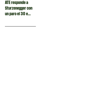
ATE responde a
Sturzenegger con
un paro el 30 e...