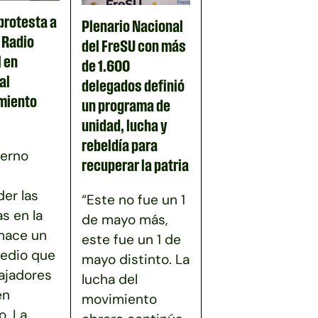
protesta a
Plenario Nacional
n Radio
del FreSU con más
 en
de 1.600
al
delegados definió
miento
un programa de
unidad, lucha y
rebeldía para
ierno
recuperar la patria
er las
“Este no fue un 1
as en la
de mayo más,
 hace un
este fue un 1 de
edio que
mayo distinto. La
bajadores
lucha del
en
movimiento
. La