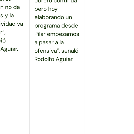
obrero continúa
ón no da
pero hoy
s y la
elaborando un
ividad va
programa desde
r”,
Pilar empezamos
ió
a pasar a la
Aguiar.
ofensiva”, señaló
Rodolfo Aguiar.