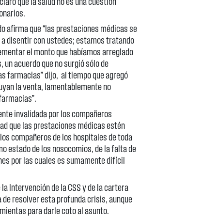
laro que la salud no es una cuestión
ionarios.
o afirma que “las prestaciones médicas se
 a disentir con ustedes; estamos tratando
rementar el monto que habíamos arreglado
, un acuerdo que no surgió sólo de
s farmacias” dijo, al tiempo que agregó
tuyan la venta, lamentablemente no
 farmacias”.
ente invalidada por los compañeros
rdad que las prestaciones médicas estén
o los compañeros de los hospitales de toda
mo estado de los nosocomios, de la falta de
es por las cuales es sumamente difícil
 la Intervención de la CSS y de la cartera
 de resolver esta profunda crisis, aunque
mientas para darle coto al asunto.