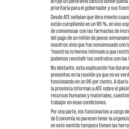
arroja un panorama caótico donde queda c
prioritaria para el gobernador y sus func
Desde ATE señalan que Vera miente cuand
están cumpliendo en un 95 %, en eso voy
de consensuar con las farmacias de inc
del pago de un millón de pesos semanales
nosotros sino que fue consensuado con la
“nosotros lo hemos intimado a que resti
podemos rescindir los contratos con las
No obstante, esta explicación fue duram
presentes en la reunión ya que no es ve
funcionando en un 95 por ciento. A diari
la provincia informan a ATE sobre el pési
recursos humanos y materiales, cuestion
trabajar en esas condiciones.
Por una parte, los funcionarios a cargo de
de Economía no parecen tener la urgencia
en este sentido tampoco tienen las herra