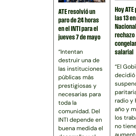
Hoy ATE 
ATE resolvió un
las 13 e
paro de 24 horas
Nacional
en el INTI para el
rechazo 
jueves 7 de mayo
congela
“Intentan
salarial
destruir una de
“El Gob
las instituciones
decidió
públicas más
suspend
prestigiosas y
paritari
necesarias para
radio y
toda la
año y m
comunidad. Del
los tra
INTI depende en
no tien
buena medida el
aumento