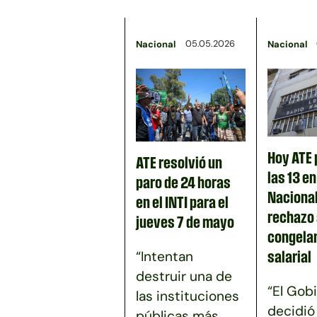
05.05.2026
Nacional
Nacional
Hoy ATE 
ATE resolvió un
las 13 e
paro de 24 horas
Nacional
en el INTI para el
rechazo 
jueves 7 de mayo
congela
“Intentan
salarial
destruir una de
“El Gob
las instituciones
decidió
públicas más