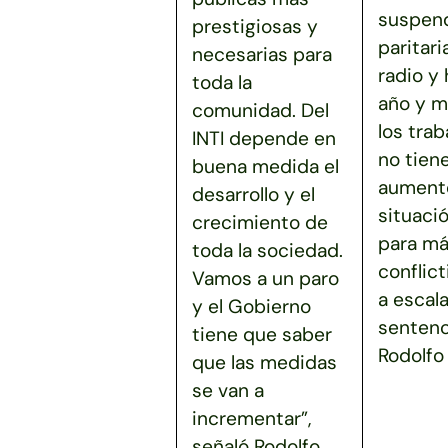
suspend
prestigiosas y
paritari
necesarias para
radio y
toda la
año y m
comunidad. Del
los tra
INTI depende en
no tien
buena medida el
aumento
desarrollo y el
situaci
crecimiento de
para má
toda la sociedad.
conflict
Vamos a un paro
a escala
y el Gobierno
sentenc
tiene que saber
Rodolfo 
que las medidas
se van a
incrementar”,
señaló Rodolfo