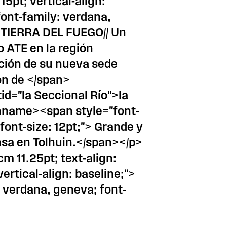
 15pt; vertical-align:
font-family: verdana,
">TIERRA DEL FUEGO// Un
 ATE en la región
ción de su nueva sede
ón de </span>
d="la Seccional Río">la
onname><span style="font-
font-size: 12pt;"> Grande y
asa en Tolhuin.</span></p>
m 11.25pt; text-align:
 vertical-align: baseline;">
 verdana, geneva; font-