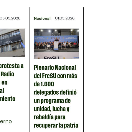
05.05.2026
01.05.2026
Nacional
protesta a
Plenario Nacional
n Radio
del FreSU con más
 en
de 1.600
al
delegados definió
miento
un programa de
unidad, lucha y
rebeldía para
ierno
recuperar la patria