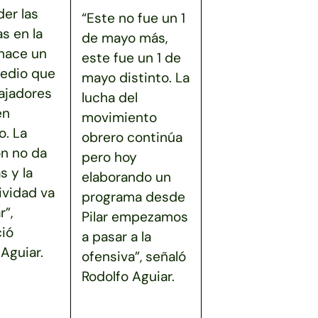
er las
“Este no fue un 1
as en la
de mayo más,
 hace un
este fue un 1 de
edio que
mayo distinto. La
bajadores
lucha del
en
movimiento
. La
obrero continúa
ón no da
pero hoy
s y la
elaborando un
ividad va
programa desde
r”,
Pilar empezamos
ió
a pasar a la
Aguiar.
ofensiva”, señaló
Rodolfo Aguiar.