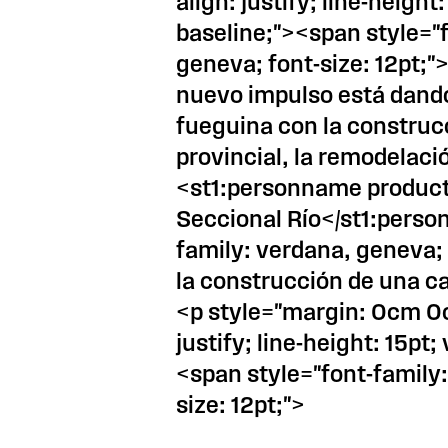
align: justify; line-height:
baseline;"><span style="
geneva; font-size: 12pt;
nuevo impulso está dando
fueguina con la construc
provincial, la remodelaci
<st1:personname producti
Seccional Río</st1:pers
family: verdana, geneva; 
la construcción de una c
<p style="margin: 0cm 0c
justify; line-height: 15pt;
<span style="font-family:
size: 12pt;">