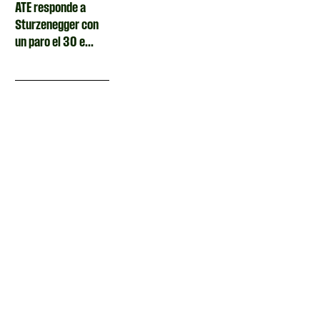
ATE responde a
Sturzenegger con
un paro el 30 e...