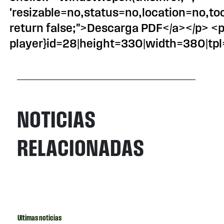
'resizable=no,status=no,location=no,t
return false;">Descarga PDF</a></p> <
player}id=28|height=330|width=380|tpl
NOTICIAS
RELACIONADAS
Ultimas noticias