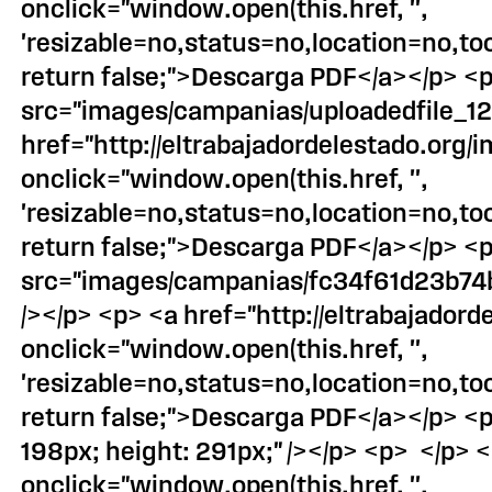
onclick="window.open(this.href, '',
'resizable=no,status=no,location=no,t
return false;">Descarga PDF</a></p> <p
src="images/campanias/uploadedfile_1
href="http://eltrabajadordelestado.org
onclick="window.open(this.href, '',
'resizable=no,status=no,location=no,t
return false;">Descarga PDF</a></p> <p
src="images/campanias/fc34f61d23b74b
/></p> <p> <a href="http://eltrabajad
onclick="window.open(this.href, '',
'resizable=no,status=no,location=no,t
return false;">Descarga PDF</a></p> <p
198px; height: 291px;" /></p> <p> </p>
onclick="window.open(this.href, '',