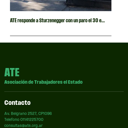
ATE responde a Sturzenegger con un paro el 30 e...
ATE
Asociación de Trabajadores el Estado
Contacto
Av. Belgrano 2527, CP1096
Telefono 01141225700
consultas@ate.org.ar