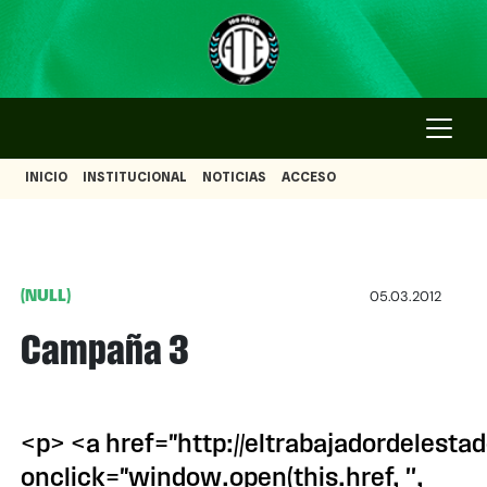
INICIO
INSTITUCIONAL
NOTICIAS
ACCESO
(NULL)
05.03.2012
Campaña 3
<p> <a href="http://eltrabajadordele
onclick="window.open(this.href, '',