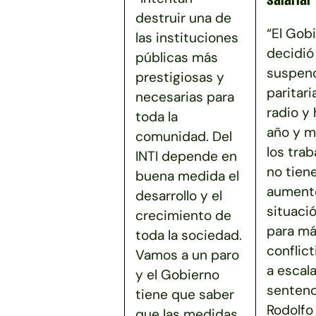
destruir una de
“El Gob
las instituciones
decidió
públicas más
suspend
prestigiosas y
paritari
necesarias para
radio y
toda la
año y m
comunidad. Del
los tra
INTI depende en
no tien
buena medida el
aumento
desarrollo y el
situaci
crecimiento de
para má
toda la sociedad.
conflict
Vamos a un paro
a escala
y el Gobierno
sentenc
tiene que saber
Rodolfo 
que las medidas