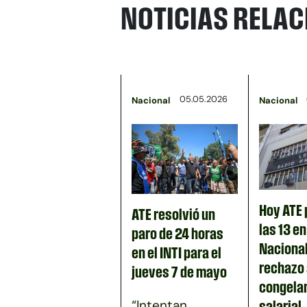
NOTICIAS RELA
05.05.2026
Nacional
Nacional
Hoy ATE 
ATE resolvió un
las 13 e
paro de 24 horas
Nacional
en el INTI para el
rechazo 
jueves 7 de mayo
congela
“Intentan
salarial