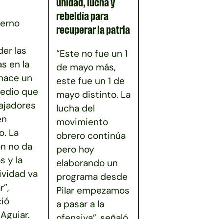
unidad, lucha y
rebeldía para
ierno
recuperar la patria
er las
“Este no fue un 1
as en la
de mayo más,
 hace un
este fue un 1 de
edio que
mayo distinto. La
bajadores
lucha del
en
movimiento
. La
obrero continúa
ón no da
pero hoy
s y la
elaborando un
ividad va
programa desde
r”,
Pilar empezamos
ió
a pasar a la
Aguiar.
ofensiva”, señaló