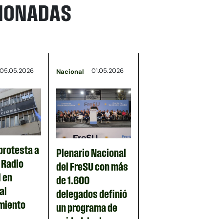
CIONADAS
05.05.2026
01.05.2026
Nacional
protesta a
Plenario Nacional
n Radio
del FreSU con más
 en
de 1.600
al
delegados definió
miento
un programa de