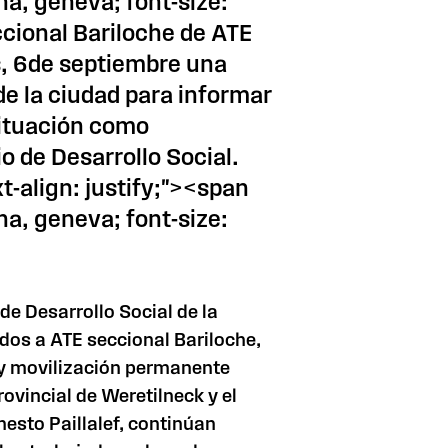
na, geneva; font-size:
ccional Bariloche de ATE
s, 6de septiembre una
de la ciudad para informar
situación como
o de Desarrollo Social.
t-align: justify;"><span
na, geneva; font-size:
 de Desarrollo Social de
la
os a ATE seccional Bariloche,
 y movilización permanente
ovincial de Weretilneck y el
nesto Paillalef, continúan