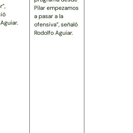
r”,
Pilar empezamos
ió
a pasar a la
Aguiar.
ofensiva”, señaló
Rodolfo Aguiar.