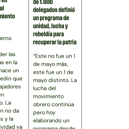
de 1.600
al
delegados definió
miento
un programa de
unidad, lucha y
rebeldía para
ierno
recuperar la patria
er las
“Este no fue un 1
as en la
de mayo más,
 hace un
este fue un 1 de
edio que
mayo distinto. La
bajadores
lucha del
en
movimiento
. La
obrero continúa
ón no da
pero hoy
s y la
elaborando un
ividad va
programa desde