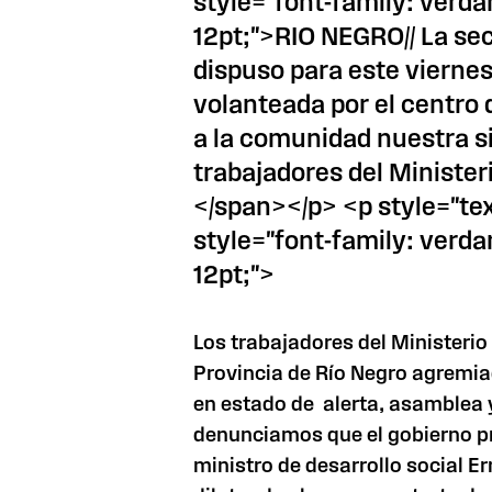
style="font-family: verda
12pt;">RIO NEGRO// La se
dispuso para este vierne
volanteada por el centro 
a la comunidad nuestra 
trabajadores del Ministeri
</span></p> <p style="tex
style="font-family: verda
12pt;">
Los trabajadores del Ministerio
Provincia
de Río Negro agremiad
en estado de alerta, asamblea
denunciamos que el gobierno pr
ministro de desarrollo social Er