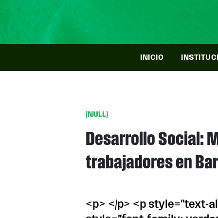
INICIO
INSTITUC
(NULL)
Desarrollo Social: 
trabajadores en Bar
<p> </p> <p style="text-a