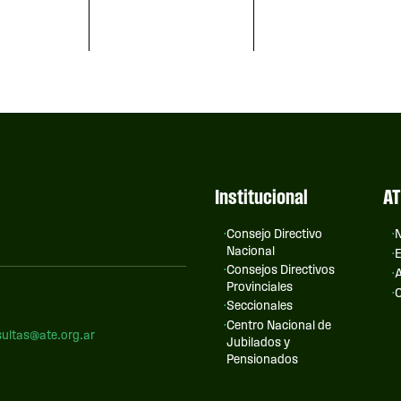
Institucional
AT
Consejo Directivo
N
Nacional
E
Consejos Directivos
A
Provinciales
C
Seccionales
Centro Nacional de
ultas@ate.org.ar
Jubilados y
Pensionados