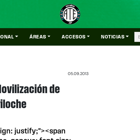
IONAL
ÁREAS
ACCESOS
NOTICIAS
05.09.2013
Movilización de
iloche
lign: justify;"><span