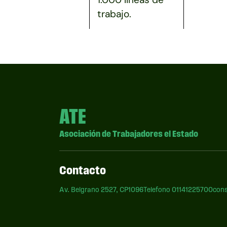
trabajo.
ATE
Asociación de Trabajadores el Estado
Contacto
Av. Belgrano 2527, CP1096
Telefono 01141225700
cons