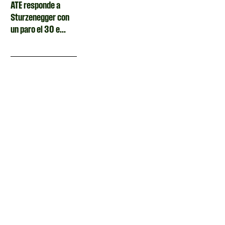
ATE responde a
Sturzenegger con
un paro el 30 e...