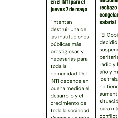
en el INTI para el
rechazo 
jueves 7 de mayo
congela
“Intentan
salarial
destruir una de
“El Gob
las instituciones
decidió
públicas más
suspend
prestigiosas y
paritari
necesarias para
radio y
toda la
año y m
comunidad. Del
los tra
INTI depende en
no tien
buena medida el
aumento
desarrollo y el
situaci
crecimiento de
para má
toda la sociedad.
conflict
Vamos a un paro