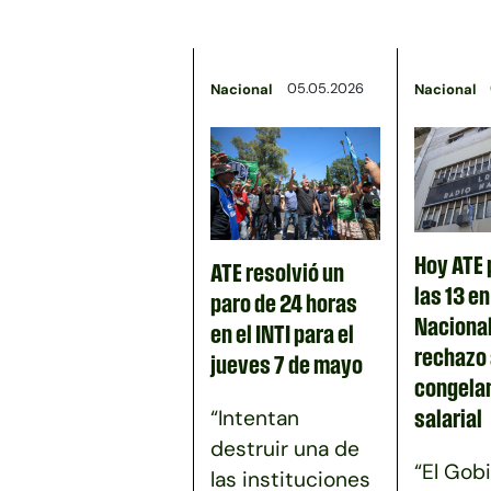
05.05.2026
Nacional
Nacional
Hoy ATE 
ATE resolvió un
las 13 e
paro de 24 horas
Nacional
en el INTI para el
rechazo 
jueves 7 de mayo
congela
“Intentan
salarial
destruir una de
“El Gob
las instituciones