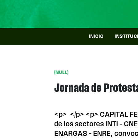
INICIO
INSTITUC
(NULL)
Jornada de Protesta 
<p> </p> <p> CAPITAL FED
de los sectores INTI – CN
ENARGAS – ENRE, convoca