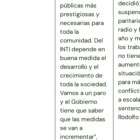
decidió
públicas más
suspend
prestigiosas y
paritari
necesarias para
radio y
toda la
año y m
comunidad. Del
los tra
INTI depende en
no tien
buena medida el
aumento
desarrollo y el
situaci
crecimiento de
para má
toda la sociedad.
conflict
Vamos a un paro
a escala
y el Gobierno
sentenc
tiene que saber
Rodolfo 
que las medidas
se van a
incrementar”,