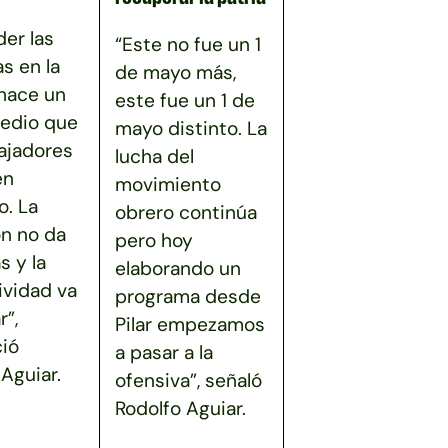
er las
“Este no fue un 1
as en la
de mayo más,
 hace un
este fue un 1 de
edio que
mayo distinto. La
bajadores
lucha del
en
movimiento
. La
obrero continúa
ón no da
pero hoy
s y la
elaborando un
ividad va
programa desde
r”,
Pilar empezamos
ió
a pasar a la
Aguiar.
ofensiva”, señaló
Rodolfo Aguiar.