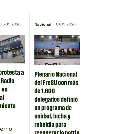
05.05.2026
01.05.2026
Nacional
protesta a
Plenario Nacional
n Radio
del FreSU con más
 en
de 1.600
al
delegados definió
miento
un programa de
unidad, lucha y
rebeldía para
ierno
recuperar la patria