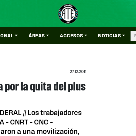
IONAL
ÁREAS
ACCESOS
NOTICIAS
27.12.2011
por la quita del plus
ERAL // Los trabajadores
EA – CNRT – CNC –
ron a una movilización,