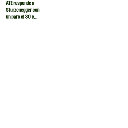
ATE responde a
Sturzenegger con
un paro el 30 e...