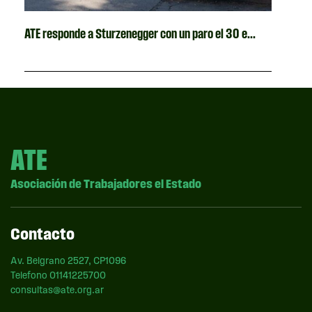
ATE responde a Sturzenegger con un paro el 30 e...
ATE
Asociación de Trabajadores el Estado
Contacto
Av. Belgrano 2527, CP1096
Telefono 01141225700
consultas@ate.org.ar