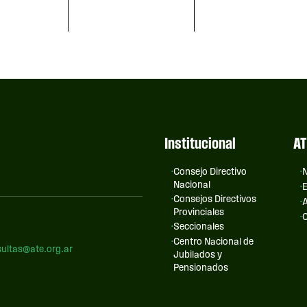
Institucional
AT
Consejo Directivo
N
Nacional
E
Consejos Directivos
A
Provinciales
C
Seccionales
Centro Nacional de
ultas@ate.org.ar
Jubilados y
Pensionados