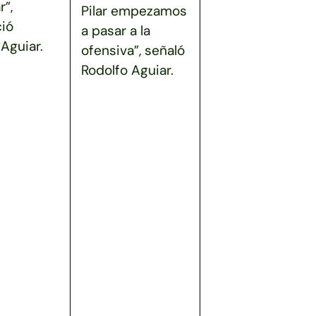
r”,
Pilar empezamos
ió
a pasar a la
Aguiar.
ofensiva”, señaló
Rodolfo Aguiar.