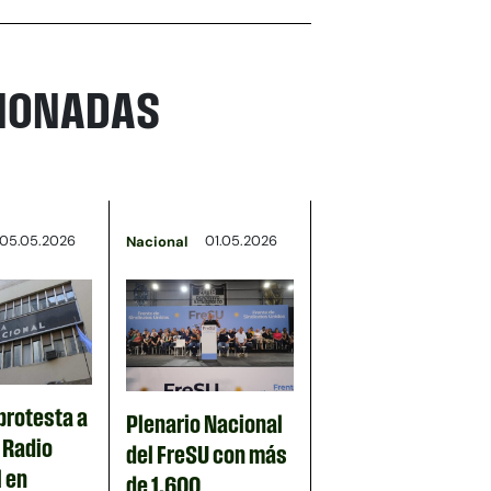
CIONADAS
05.05.2026
01.05.2026
Nacional
protesta a
Plenario Nacional
n Radio
del FreSU con más
 en
de 1.600