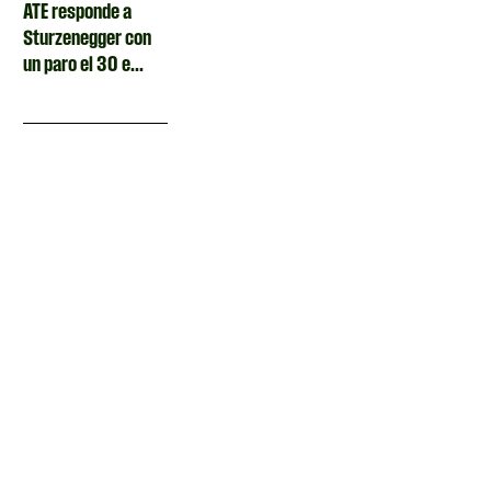
ATE responde a
Sturzenegger con
un paro el 30 e...