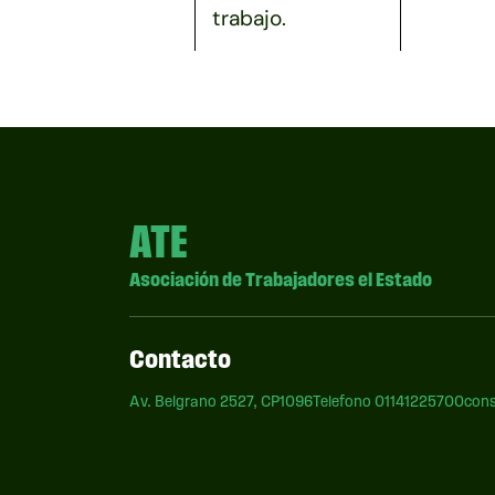
trabajo.
ATE
Asociación de Trabajadores el Estado
Contacto
Av. Belgrano 2527, CP1096
Telefono 01141225700
cons