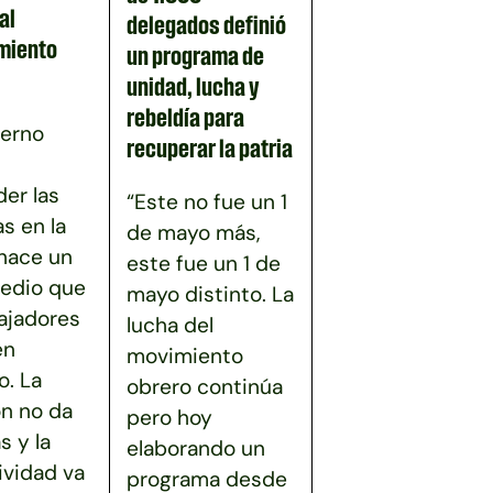
al
delegados definió
miento
un programa de
unidad, lucha y
rebeldía para
ierno
recuperar la patria
er las
“Este no fue un 1
as en la
de mayo más,
 hace un
este fue un 1 de
edio que
mayo distinto. La
bajadores
lucha del
en
movimiento
. La
obrero continúa
ón no da
pero hoy
s y la
elaborando un
ividad va
programa desde