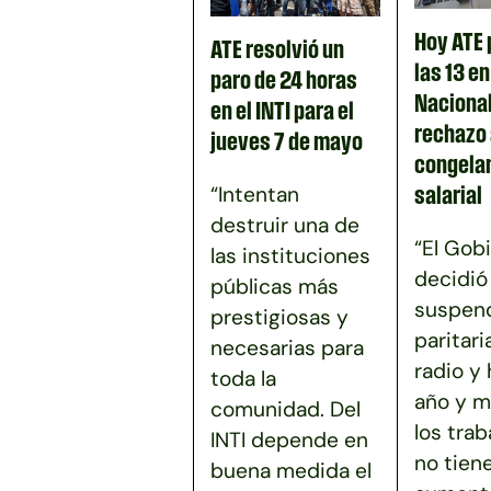
Hoy ATE 
ATE resolvió un
las 13 e
paro de 24 horas
Nacional
en el INTI para el
rechazo 
jueves 7 de mayo
congela
“Intentan
salarial
destruir una de
“El Gob
las instituciones
decidió
públicas más
suspend
prestigiosas y
paritari
necesarias para
radio y
toda la
año y m
comunidad. Del
los tra
INTI depende en
no tien
buena medida el