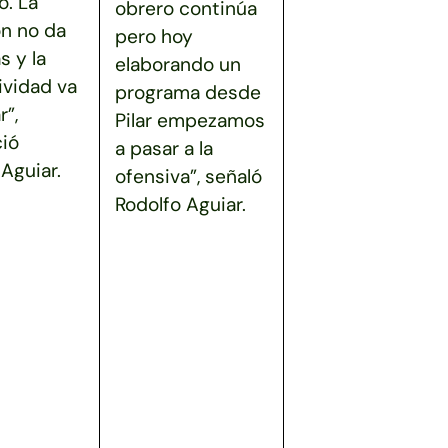
. La
obrero continúa
ón no da
pero hoy
s y la
elaborando un
ividad va
programa desde
r”,
Pilar empezamos
ió
a pasar a la
Aguiar.
ofensiva”, señaló
Rodolfo Aguiar.