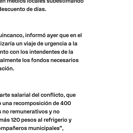
a en medios locales subestimando
descuento de días.
Huincanco, informó ayer que en el
zaría un viaje de urgencia a la
unto con los intendentes de la
nalmente los fondos necesarios
ación.
arte salarial del conflicto, que
ió una recomposición de 400
s no remunerativos y no
 más 120 pesos al refrigerio y
compañeros municipales”,