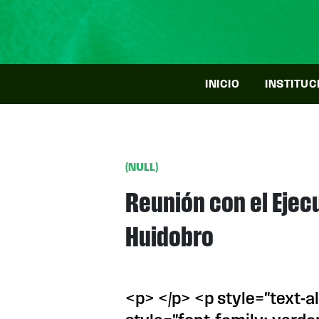
INICIO
INSTITUC
(NULL)
Reunión con el Ejecu
Huidobro
<p> </p> <p style="text-a