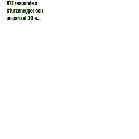
ATE responde a
Sturzenegger con
un paro el 30 e...