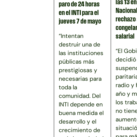
las 13 e
paro de 24 horas
Nacional
en el INTI para el
rechazo 
jueves 7 de mayo
congela
“Intentan
salarial
destruir una de
“El Gob
las instituciones
decidió
públicas más
suspend
prestigiosas y
paritari
necesarias para
radio y
toda la
año y m
comunidad. Del
los tra
INTI depende en
no tien
buena medida el
aumento
desarrollo y el
situaci
crecimiento de
para má