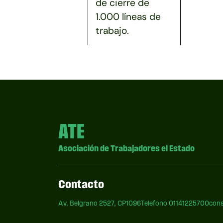
de cierre de
1.000 líneas de
trabajo.
ATE
Asociación de Trabajadores el Estado
Contacto
Av. Belgrano 2527, CP1096
Telefono 01141225700
cons