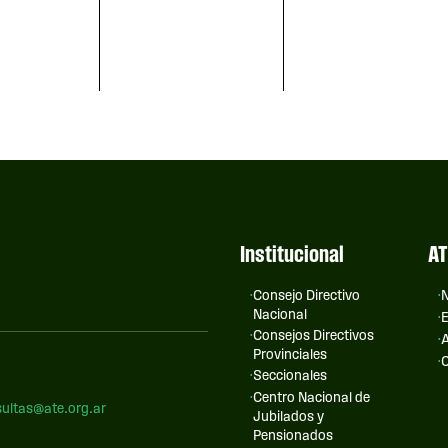
Institucional
AT
Consejo Directivo
N
Nacional
E
Consejos Directivos
A
Provinciales
C
Seccionales
Centro Nacional de
ultas@ate.org.ar
Jubilados y
Pensionados