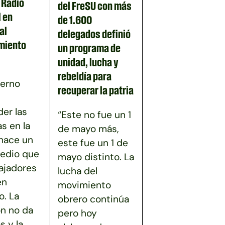
n Radio
del FreSU con más
 en
de 1.600
al
delegados definió
miento
un programa de
unidad, lucha y
rebeldía para
ierno
recuperar la patria
er las
“Este no fue un 1
as en la
de mayo más,
 hace un
este fue un 1 de
edio que
mayo distinto. La
bajadores
lucha del
en
movimiento
. La
obrero continúa
ón no da
pero hoy
s y la