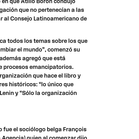
 en que Atilio Borón condujo
igación que no pertenecían a las
r al Consejo Latinoamericano de
oca todos los temas sobre los que
cambiar el mundo”, comenzó su
n además agregó que está
de procesos emancipatorios.
rganización que hace el libro y
es históricos: “lo único que
Lenin y “Sólo la organización
 fue el sociólogo belga François
la Agencia) quien al comenzar dijo