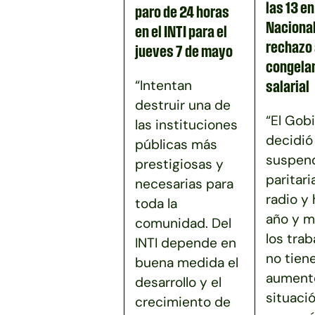
las 13 e
paro de 24 horas
Nacional
en el INTI para el
rechazo 
jueves 7 de mayo
congela
“Intentan
salarial
destruir una de
“El Gob
las instituciones
decidió
públicas más
suspend
prestigiosas y
paritari
necesarias para
radio y
toda la
año y m
comunidad. Del
los tra
INTI depende en
no tien
buena medida el
aumento
desarrollo y el
situaci
crecimiento de