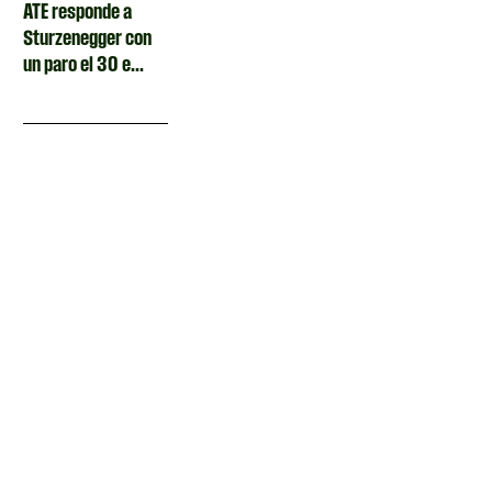
ATE responde a
Sturzenegger con
un paro el 30 e...