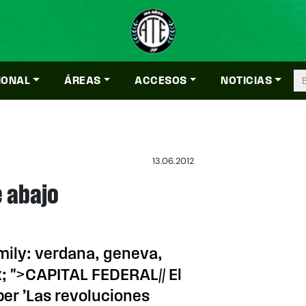
IONAL
ÁREAS
ACCESOS
NOTICIAS
13.06.2012
 abajo
mily: verdana, geneva,
px; ">CAPITAL FEDERAL// El
ber ’Las revoluciones