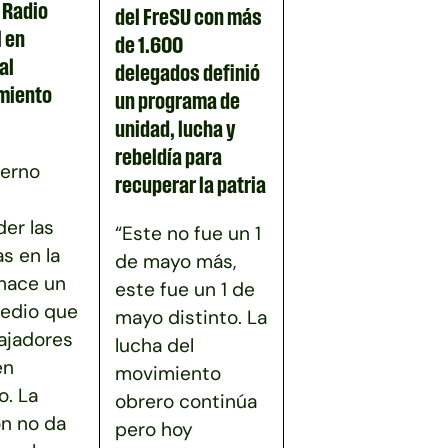
n Radio
del FreSU con más
 en
de 1.600
al
delegados definió
miento
un programa de
unidad, lucha y
rebeldía para
ierno
recuperar la patria
er las
“Este no fue un 1
as en la
de mayo más,
 hace un
este fue un 1 de
edio que
mayo distinto. La
bajadores
lucha del
en
movimiento
. La
obrero continúa
ón no da
pero hoy