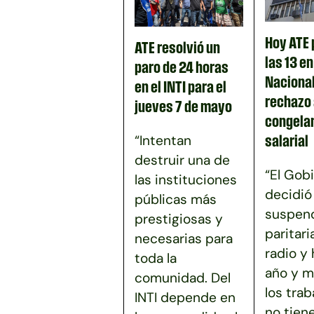
Hoy ATE 
ATE resolvió un
las 13 e
paro de 24 horas
Nacional
en el INTI para el
rechazo 
jueves 7 de mayo
congela
“Intentan
salarial
destruir una de
“El Gob
las instituciones
decidió
públicas más
suspend
prestigiosas y
paritari
necesarias para
radio y
toda la
año y m
comunidad. Del
los tra
INTI depende en
no tien