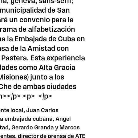
na, geneva, sans-serif;
a municipalidad de San
ará un convenio para la
rama de alfabetización
ina la Embajada de Cuba en
Casa de la Amistad con
Pastera. Esta experiencia
udades como Alta Gracia
isiones) junto a los
 Che de ambas ciudades
n></p> <p> </p>
ente local, Juan Carlos
 la embajada cubana, Angel
stad, Gerardo Granda y Marcos
uentes, director de prensa de ATE