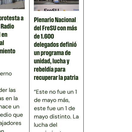
protesta a
Plenario Nacional
n Radio
del FreSU con más
 en
de 1.600
al
delegados definió
miento
un programa de
unidad, lucha y
rebeldía para
ierno
recuperar la patria
er las
“Este no fue un 1
as en la
de mayo más,
 hace un
este fue un 1 de
edio que
mayo distinto. La
bajadores
lucha del
en