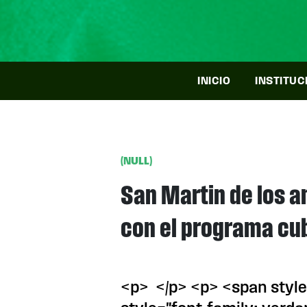
INICIO
INSTITUC
(NULL)
San Martin de los a
con el programa cub
<p> </p> <p> <span style