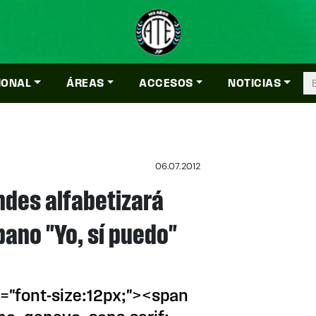
IONAL
ÁREAS
ACCESOS
NOTICIAS
06.07.2012
ndes alfabetizará
ano "Yo, sí puedo"
="font-size:12px;"><span