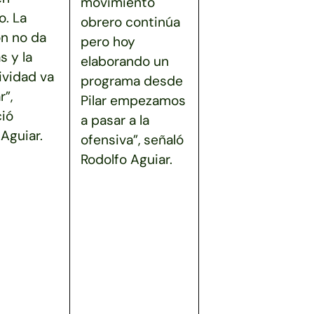
movimiento
. La
obrero continúa
ón no da
pero hoy
s y la
elaborando un
ividad va
programa desde
r”,
Pilar empezamos
ió
a pasar a la
Aguiar.
ofensiva”, señaló
Rodolfo Aguiar.