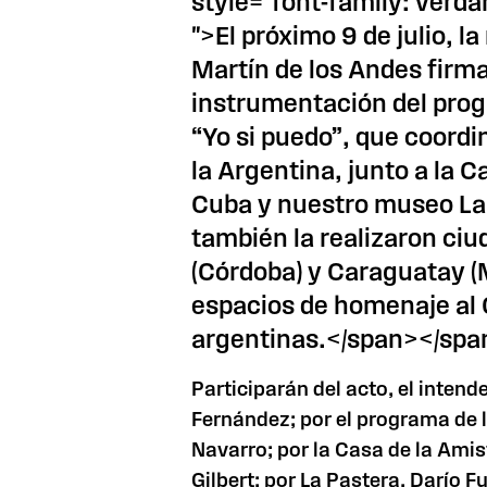
style="font-family: verda
">El próximo 9 de julio, l
Martín de los Andes firm
instrumentación del prog
“Yo si puedo”, que coord
la Argentina, junto a la 
Cuba y nuestro museo La 
también la realizaron ci
(Córdoba) y Caraguatay (M
espacios de homenaje al
argentinas.</span></spa
Participarán del acto, el intend
Fernández; por el programa de
Navarro; por la Casa de la Ami
Gilbert; por La Pastera, Darío F