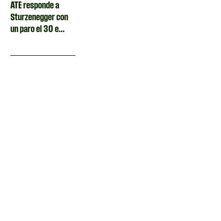
ATE responde a
Sturzenegger con
un paro el 30 e...