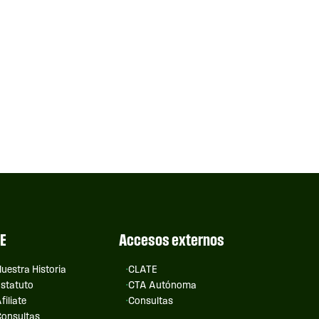
E
Accesos externos
uestra Historia
CLATE
statuto
CTA Autónoma
filiate
Consultas
onsultas