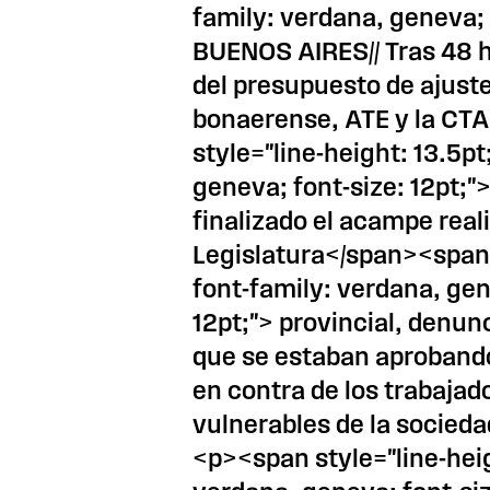
family: verdana, geneva; 
BUENOS AIRES// Tras 48 h
del presupuesto de ajust
bonaerense, ATE y la C
style="line-height: 13.5pt
geneva; font-size: 12pt;">
finalizado el acampe real
Legislatura</span><span s
font-family: verdana, gen
12pt;"> provincial, denu
que se estaban aprobando 
en contra de los trabajad
vulnerables de la socied
<p><span style="line-heig