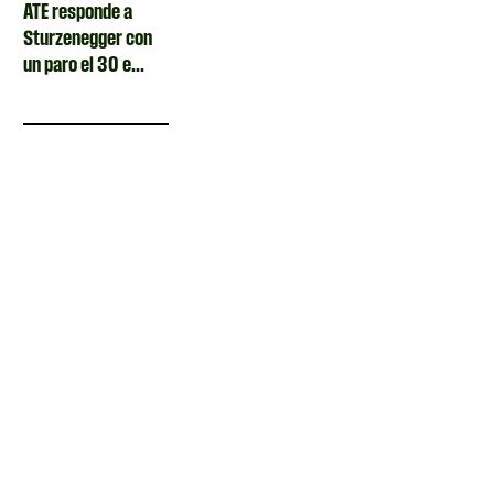
ATE responde a
Sturzenegger con
un paro el 30 e...