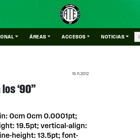
IONAL
ÁREAS
ACCESOS
NOTICIAS
15.11.2012
 los ‘90”
gin: 0cm 0cm 0.0001pt;
ight: 19.5pt; vertical-align:
ne-height: 13.5pt; font-