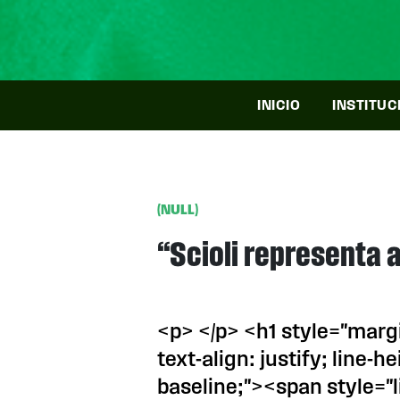
INICIO
INSTITUC
(NULL)
“Scioli representa a
<p> </p> <h1 style="mar
text-align: justify; line-he
baseline;"><span style="li