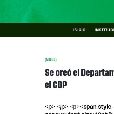
INICIO
INSTITUC
(NULL)
Se creó el Departa
el CDP
<p> </p> <p><span style=