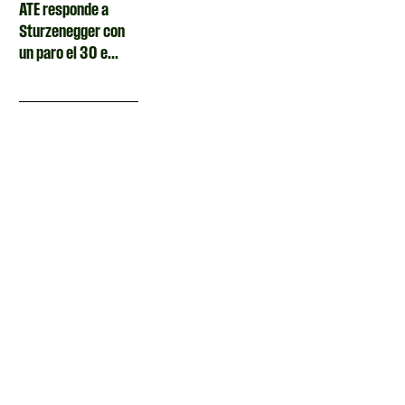
ATE responde a
Sturzenegger con
un paro el 30 e...