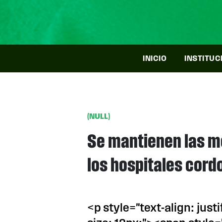
INICIO
INSTITUC
(NULL)
Se mantienen las m
los hospitales cor
<p style="text-align: just