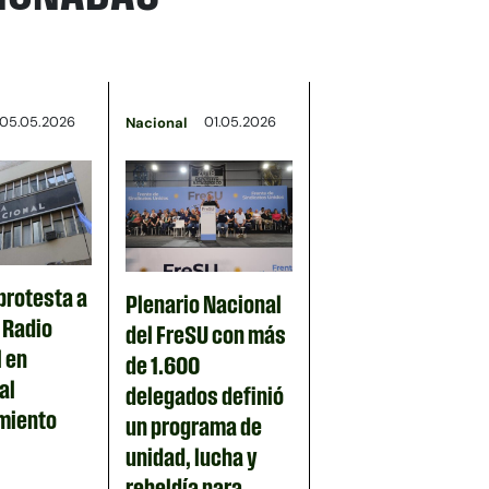
05.05.2026
01.05.2026
Nacional
protesta a
Plenario Nacional
n Radio
del FreSU con más
 en
de 1.600
al
delegados definió
miento
un programa de
unidad, lucha y
rebeldía para