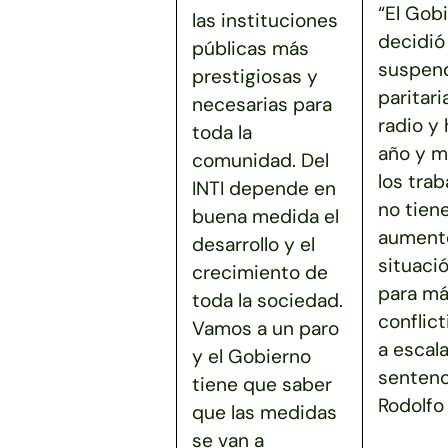
“El Gob
las instituciones
decidió
públicas más
suspend
prestigiosas y
paritari
necesarias para
radio y
toda la
año y m
comunidad. Del
los tra
INTI depende en
no tien
buena medida el
aumento
desarrollo y el
situaci
crecimiento de
para má
toda la sociedad.
conflict
Vamos a un paro
a escala
y el Gobierno
sentenc
tiene que saber
Rodolfo 
que las medidas
se van a