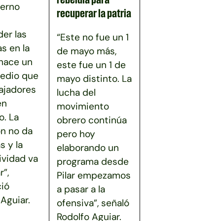
ierno
recuperar la patria
er las
“Este no fue un 1
as en la
de mayo más,
 hace un
este fue un 1 de
edio que
mayo distinto. La
bajadores
lucha del
en
movimiento
. La
obrero continúa
ón no da
pero hoy
s y la
elaborando un
ividad va
programa desde
r”,
Pilar empezamos
ió
a pasar a la
Aguiar.
ofensiva”, señaló
Rodolfo Aguiar.