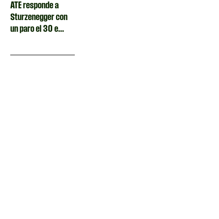
ATE responde a
Sturzenegger con
un paro el 30 e...