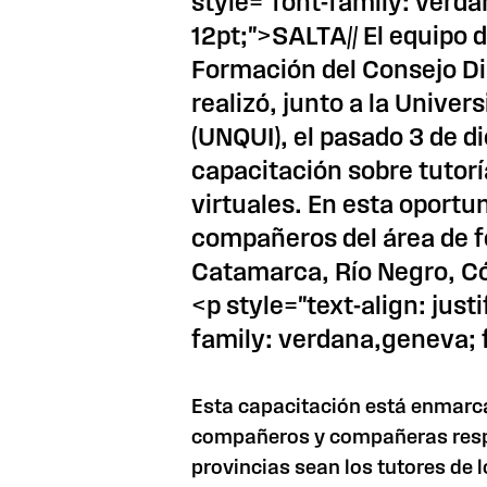
style="font-family: verda
12pt;">SALTA// El equipo d
Formación del Consejo Di
realizó, junto a la Unive
(UNQUI), el pasado 3 de di
capacitación sobre tutorí
virtuales. En esta oportu
compañeros del área de 
Catamarca, Río Negro, C
<p style="text-align: just
family: verdana,geneva; f
Esta capacitación está enmarca
compañeros y compañeras resp
provincias sean los tutores de l