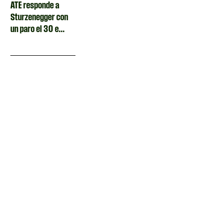
ATE responde a
Sturzenegger con
un paro el 30 e...