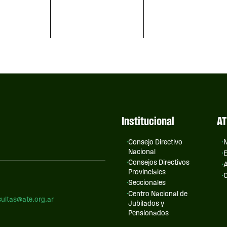
Institucional
AT
Consejo Directivo
N
Nacional
E
Consejos Directivos
A
Provinciales
C
Seccionales
Centro Nacional de
ultas@ate.org.ar
Jubilados y
Pensionados