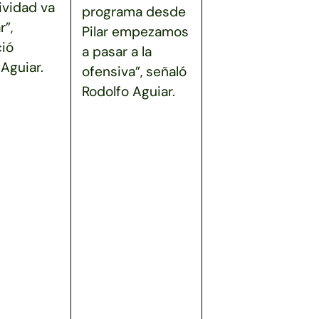
ividad va
programa desde
r”,
Pilar empezamos
ió
a pasar a la
Aguiar.
ofensiva”, señaló
Rodolfo Aguiar.