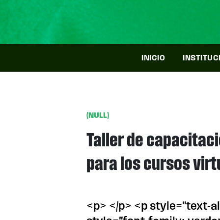
INICIO
INSTITUC
(NULL)
Taller de capacitac
para los cursos vir
<p> </p> <p style="text-a