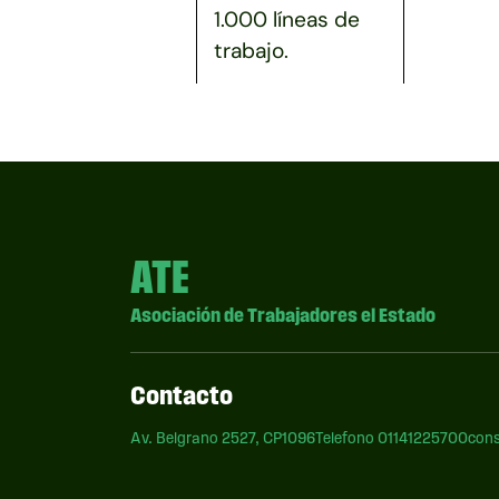
1.000 líneas de
trabajo.
ATE
Asociación de Trabajadores el Estado
Contacto
Av. Belgrano 2527, CP1096
Telefono 01141225700
cons