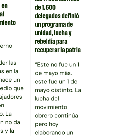
 en
de 1.600
al
delegados definió
miento
un programa de
unidad, lucha y
rebeldía para
ierno
recuperar la patria
er las
“Este no fue un 1
as en la
de mayo más,
 hace un
este fue un 1 de
edio que
mayo distinto. La
bajadores
lucha del
en
movimiento
. La
obrero continúa
ón no da
pero hoy
s y la
elaborando un