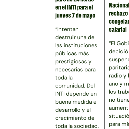
Nacional
en el INTI para el
rechazo 
jueves 7 de mayo
congela
“Intentan
salarial
destruir una de
“El Gob
las instituciones
decidió
públicas más
suspend
prestigiosas y
paritari
necesarias para
radio y
toda la
año y m
comunidad. Del
los tra
INTI depende en
no tien
buena medida el
aumento
desarrollo y el
situaci
crecimiento de
para má
toda la sociedad.