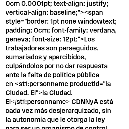
0cm 0.0001pt; text-align: justify;
vertical-align: baseline;"><span
style="border: 1pt none windowtext;
padding: 0cm; font-family: verdana,
geneva; font-size: 12pt;">Los
trabajadores son perseguidos,
sumariados y apercibidos,
culpándolos por no dar respuesta
ante la falta de política pública
en <st1:personname productid="la
Ciudad. El">la Ciudad.
El</st1:personname> CDNNyA está
cada vez más desjerarquizado, sin
la autonomía que le otorga la ley
para ser un organismo de control,