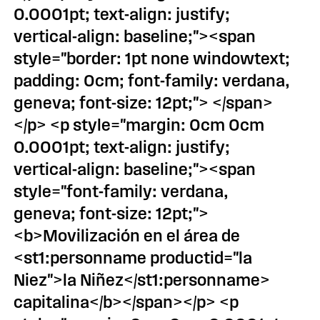
0.0001pt; text-align: justify;
vertical-align: baseline;"><span
style="border: 1pt none windowtext;
padding: 0cm; font-family: verdana,
geneva; font-size: 12pt;"> </span>
</p> <p style="margin: 0cm 0cm
0.0001pt; text-align: justify;
vertical-align: baseline;"><span
style="font-family: verdana,
geneva; font-size: 12pt;">
<b>Movilización en el área de
<st1:personname productid="la
Ni￱ez">la Niñez</st1:personname>
capitalina</b></span></p> <p