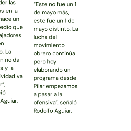
er las
“Este no fue un 1
as en la
de mayo más,
 hace un
este fue un 1 de
edio que
mayo distinto. La
bajadores
lucha del
en
movimiento
. La
obrero continúa
ón no da
pero hoy
s y la
elaborando un
ividad va
programa desde
r”,
Pilar empezamos
ió
a pasar a la
Aguiar.
ofensiva”, señaló
Rodolfo Aguiar.