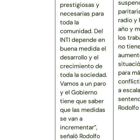
suspend
prestigiosas y
paritari
necesarias para
radio y
toda la
año y m
comunidad. Del
los tra
INTI depende en
no tien
buena medida el
aumento
desarrollo y el
situaci
crecimiento de
para má
toda la sociedad.
conflict
Vamos a un paro
a escala
y el Gobierno
sentenc
tiene que saber
Rodolfo 
que las medidas
se van a
incrementar”,
señaló Rodolfo