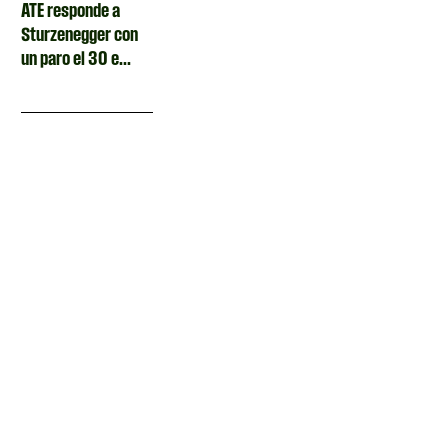
ATE responde a
Sturzenegger con
un paro el 30 e...