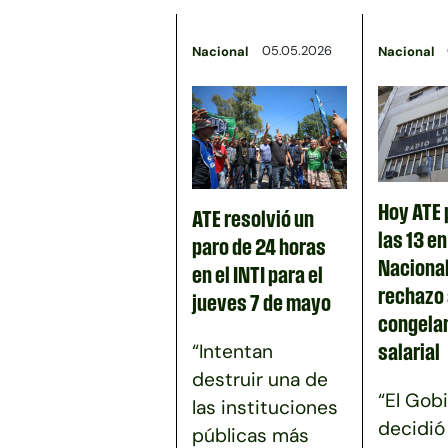
05.05.2026
Nacional
Nacional
Hoy ATE 
ATE resolvió un
las 13 e
paro de 24 horas
Nacional
en el INTI para el
rechazo 
jueves 7 de mayo
congela
“Intentan
salarial
destruir una de
“El Gob
las instituciones
decidió
públicas más