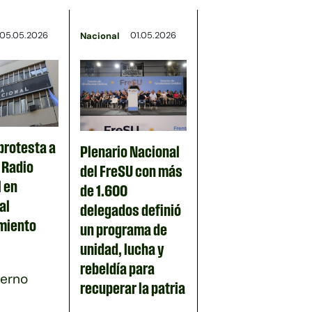
05.05.2026
01.05.2026
Nacional
protesta a
Plenario Nacional
n Radio
del FreSU con más
 en
de 1.600
al
delegados definió
miento
un programa de
unidad, lucha y
rebeldía para
ierno
recuperar la patria