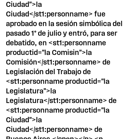
Ciudad">la
Ciudad</st1:personname> fue
aprobado en la sesión simbólica del
pasado 1° de julio y entró, para ser
debatido, en <st1:personname
productid="la Comisi￳n">la
Comisión</st1:personname> de
Legislación del Trabajo de
<st1:personname productid="la
Legislatura">la
Legislatura</st1:personname> de
<st1:personname productid="la
Ciudad">la
Ciudad</st1:personname> de