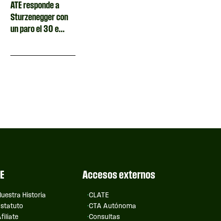
ATE responde a
Sturzenegger con
un paro el 30 e...
E
Accesos externos
uestra Historia
CLATE
statuto
CTA Autónoma
filiate
Consultas