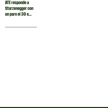
ATE responde a
Sturzenegger con
un paro el 30 e...