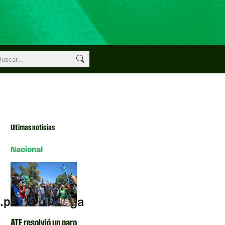
Ultimas noticias
Nacional
12.pdf">Descarga
ATE resolvió un paro