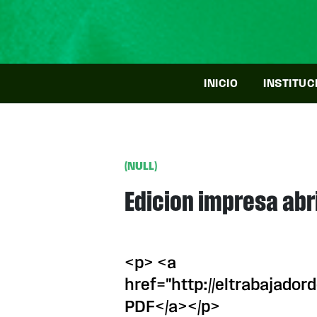
INICIO
INSTITUC
(NULL)
Edicion impresa abr
<p> <a
href="http://eltrabajado
PDF</a></p>